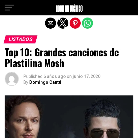
Salir de la versión móvil
LISTADOS
Top 10: Grandes canciones de
Plastilina Mosh
Published
6 años ago
on
junio 17, 2020
By
Domingo Cantú