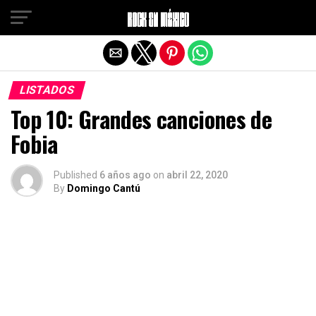
Salir de la versión móvil
LISTADOS
Top 10: Grandes canciones de
Fobia
Published
6 años ago
on
abril 22, 2020
By
Domingo Cantú