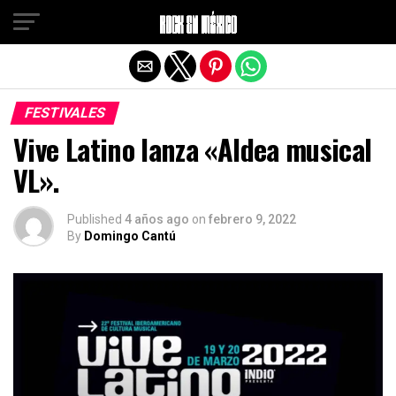
Salir de la versión móvil
FESTIVALES
Vive Latino lanza «Aldea musical
VL».
Published
4 años ago
on
febrero 9, 2022
By
Domingo Cantú