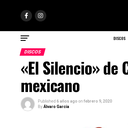
DISCOS
DISCOS
«El Silencio» de 
mexicano
Published
6 años ago
on
febrero 9, 2020
By
Álvaro García