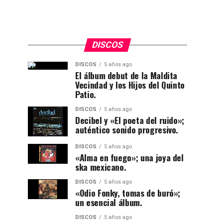
DISCOS
DISCOS
5 años ago
El álbum debut de la Maldita
Vecindad y los Hijos del Quinto
Patio.
DISCOS
5 años ago
Decibel y «El poeta del ruido»;
auténtico sonido progresivo.
DISCOS
5 años ago
«Alma en fuego»; una joya del
ska mexicano.
DISCOS
5 años ago
«Odio Fonky, tomas de buró»;
un esencial álbum.
DISCOS
5 años ago