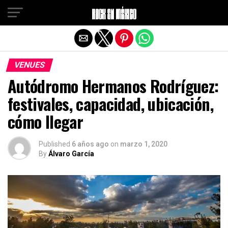
Salir de la versión móvil
VENUES
Autódromo Hermanos Rodríguez:
festivales, capacidad, ubicación,
cómo llegar
Published
6 años ago
on
marzo 1, 2020
By
Álvaro García