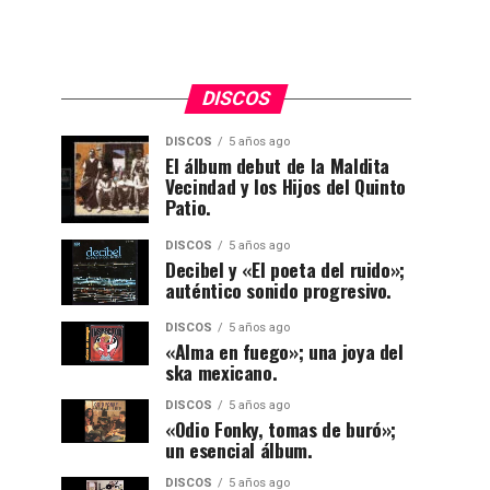
DISCOS
DISCOS
5 años ago
El álbum debut de la Maldita
Vecindad y los Hijos del Quinto
Patio.
DISCOS
5 años ago
Decibel y «El poeta del ruido»;
auténtico sonido progresivo.
DISCOS
5 años ago
«Alma en fuego»; una joya del
ska mexicano.
DISCOS
5 años ago
«Odio Fonky, tomas de buró»;
un esencial álbum.
DISCOS
5 años ago