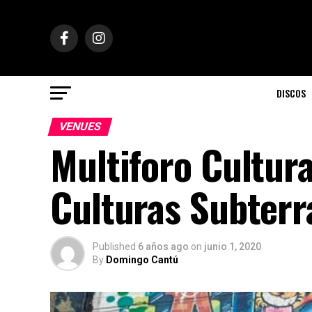
DISCOS
VENUES
Multiforo Cultura
Culturas Subterr
Published
6 años ago
on
junio 1, 2020
By
Domingo Cantú