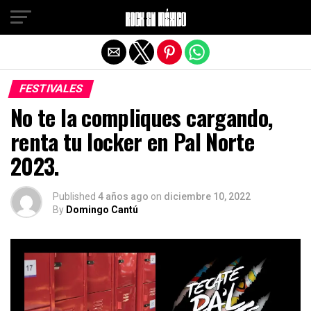
Salir de la versión móvil
FESTIVALES
No te la compliques cargando,
renta tu locker en Pal Norte
2023.
Published
4 años ago
on
diciembre 10, 2022
By
Domingo Cantú