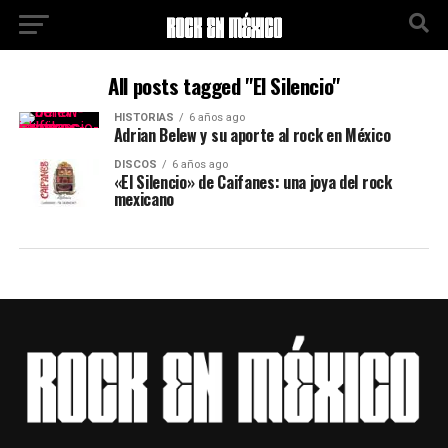
All posts tagged "El Silencio"
HISTORIAS
6 años ago
Adrian Belew y su aporte al rock en México
DISCOS
6 años ago
«El Silencio» de Caifanes: una joya del rock
mexicano