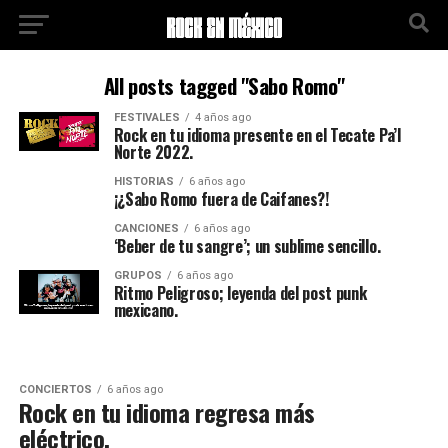
All posts tagged "Sabo Romo"
FESTIVALES
4 años ago
Rock en tu idioma presente en el Tecate Pa’l
Norte 2022.
HISTORIAS
6 años ago
¡¿Sabo Romo fuera de Caifanes?!
CANCIONES
6 años ago
‘Beber de tu sangre’; un sublime sencillo.
GRUPOS
6 años ago
Ritmo Peligroso; leyenda del post punk
mexicano.
CONCIERTOS
6 años ago
Rock en tu idioma regresa más
eléctrico.