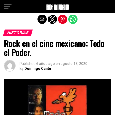
Salir de la versión móvil
HISTORIAS
Rock en el cine mexicano: Todo
el Poder.
Published
6 años ago
on
agosto 18, 2020
By
Domingo Cantú