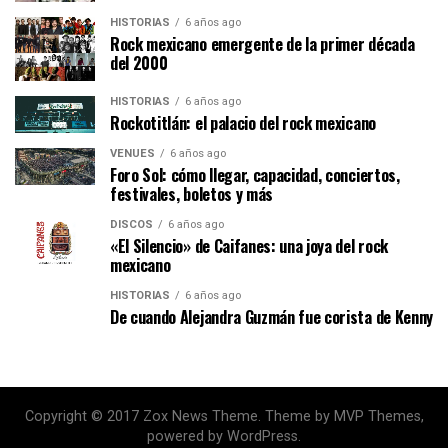
HISTORIAS
6 años ago
Rock mexicano emergente de la primer década
del 2000
HISTORIAS
6 años ago
Rockotitlán: el palacio del rock mexicano
VENUES
6 años ago
Foro Sol: cómo llegar, capacidad, conciertos,
festivales, boletos y más
DISCOS
6 años ago
«El Silencio» de Caifanes: una joya del rock
mexicano
HISTORIAS
6 años ago
De cuando Alejandra Guzmán fue corista de Kenny
Copyright © 2017 Zox News Theme. Theme by MVP Themes,
powered by WordPress.