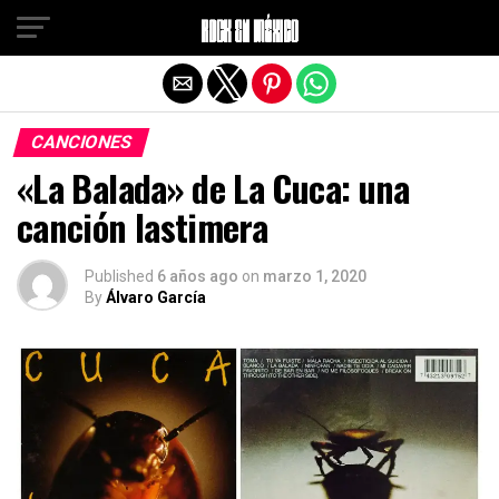
Salir de la versión móvil
CANCIONES
«La Balada» de La Cuca: una
canción lastimera
Published
6 años ago
on
marzo 1, 2020
By
Álvaro García