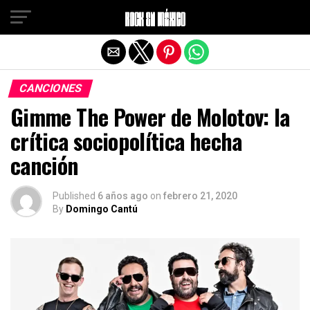
Salir de la versión móvil
CANCIONES
Gimme The Power de Molotov: la
crítica sociopolítica hecha
canción
Published
6 años ago
on
febrero 21, 2020
By
Domingo Cantú