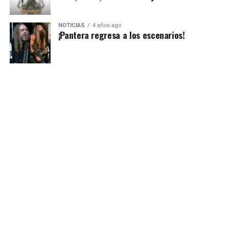
momento con Enrique Bunbury. Temas sugeridos: «El
salmón», «Alta suciedad», «Flaca».
NOTICIAS
4 años ago
¡Pantera regresa a los escenarios!
4.- Luisina Bertoldi, Brenda Martin (Eruca Sativa).
Las integrantes de la banda cordobesa Eruca Sativa, han
incursionado en el plano rockero desde el 2007, con una
base de hard rock, alternativo y post grunge, su talento
ha sido respetado y aclamado al grado de ser una de las
bandas argentinas más respetadas en la actualidad.
Temas sugeridos: «Fuera o más allá», «Amor ausente»,
«Creo».