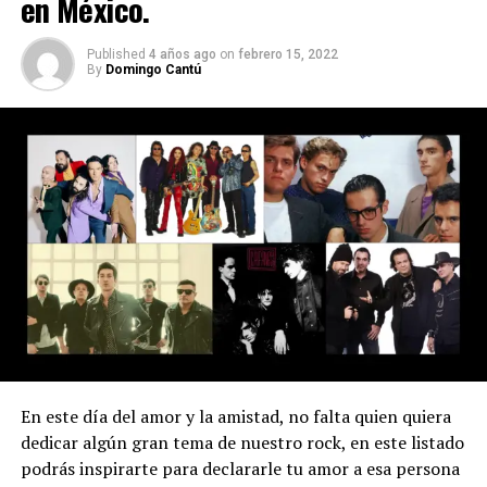
en México.
Published
4 años ago
on
febrero 15, 2022
By
Domingo Cantú
En esta ocasión veremos personalidades ya reconocidas
y con un trayecto reconocido, así como jóvenes que se
están ganando a pulso el éxito, sin nada más que
agregar comenzamos este breve listado de las rockeras
del
Vive Latino 2022.
1.- Bruses.
Con una mezcla de electro pop, esta joven influencer a
incursionado en la escena musical de grata manera, con
En este día del amor y la amistad, no falta quien quiera
una personalidad intensa, Bruses cuenta con una buena
dedicar algún gran tema de nuestro rock, en este listado
base de fanaticos en redes sociales. Temas sugeridos: «I
podrás inspirarte para declararle tu amor a esa persona
Like 2 Be», «Dueles tan bien», «Amor desechable» (Ft.