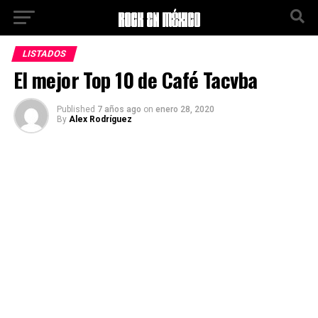
Ir a la versión móvil
LISTADOS
El mejor Top 10 de Café Tacvba
Published
7 años ago
on
enero 28, 2020
By
Alex Rodríguez