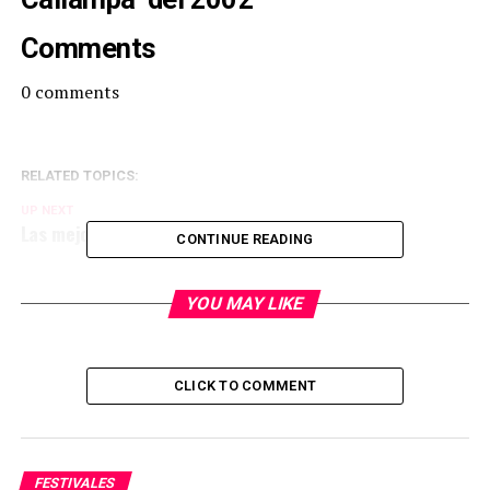
Comments
0
comments
RELATED TOPICS:
UP NEXT
Las mejores canciones de El Tri y Alex Lora
CONTINUE READING
YOU MAY LIKE
CLICK TO COMMENT
FESTIVALES