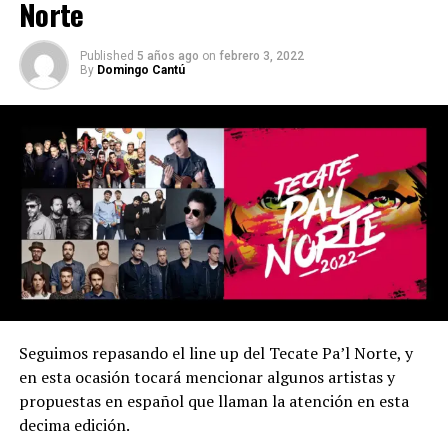
Norte
Published
5 años ago
on
febrero 3, 2022
By
Domingo Cantú
En nuestro rock también existen temas que se han
vuelto esenciales, sobre todo en este día del amor y la
amistad, uno de los ejemplos más claros es «Eres» de
Café Tacvba
, pero no sólo existe este gran tema, aquí
repasamos algunas Grandes canciones de amor del rock
en México.
1.- Hipnotízame – Fobia
Seguimos repasando el line up del Tecate Pa’l Norte, y
en esta ocasión tocará mencionar algunos artistas y
Con demasiado sentimentalismo, iniciamos este listado
propuestas en español que llaman la atención en esta
con este sensacional tema de
Fobia
, en donde el
decima edición.
interprete, hace analogías de lo que siente hacia otra