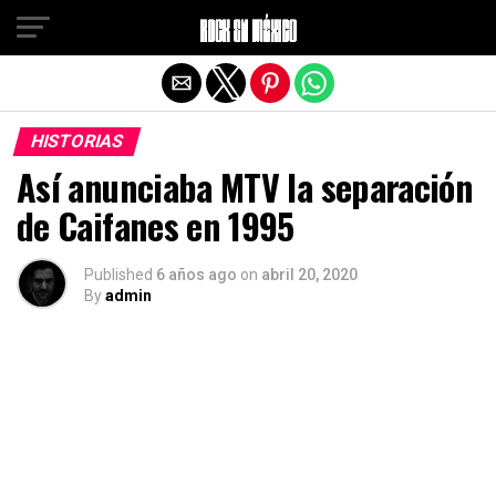
Salir de la versión móvil
HISTORIAS
Así anunciaba MTV la separación
de Caifanes en 1995
Published
6 años ago
on
abril 20, 2020
By
admin