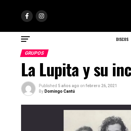
DISCOS
GRUPOS
La Lupita y su in
Published
5 años ago
on
febrero 26, 2021
By
Domingo Cantú