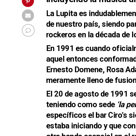
La Lupita
es indudablemen
de nuestro país
, siendo pa
rockeros en la
década de l
En
1991
es cuando oficial
aquel entonces conforma
Ernesto Domene, Rosa Ad
meramente lleno de
fusio
El
20 de agosto de 1991
se
teniendo como sede
‘la pe
específicos
el bar Ciro’s
si
estaba iniciando y que con