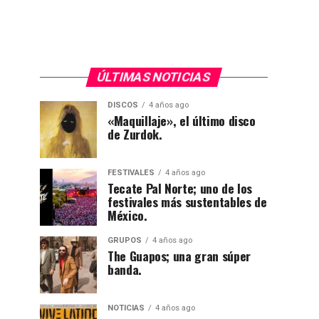
ÚLTIMAS NOTICIAS
DISCOS
4 años ago
«Maquillaje», el último disco
de Zurdok.
FESTIVALES
4 años ago
Tecate Pal Norte; uno de los
festivales más sustentables de
México.
GRUPOS
4 años ago
The Guapos; una gran súper
banda.
NOTICIAS
4 años ago