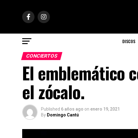
DISCOS
CONCIERTOS
El emblemático c
el zócalo.
Published
6 años ago
on
enero 19, 2021
By
Domingo Cantú