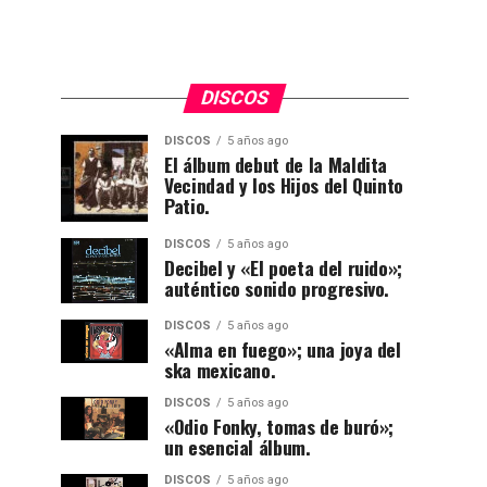
DISCOS
DISCOS
5 años ago
El álbum debut de la Maldita
Vecindad y los Hijos del Quinto
Patio.
DISCOS
5 años ago
Decibel y «El poeta del ruido»;
auténtico sonido progresivo.
DISCOS
5 años ago
«Alma en fuego»; una joya del
ska mexicano.
DISCOS
5 años ago
«Odio Fonky, tomas de buró»;
un esencial álbum.
DISCOS
5 años ago