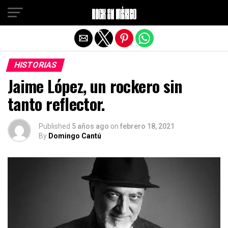
Salir de la versión móvil
HISTORIAS
Jaime López, un rockero sin
tanto reflector.
Published
5 años ago
on
febrero 18, 2021
By
Domingo Cantú