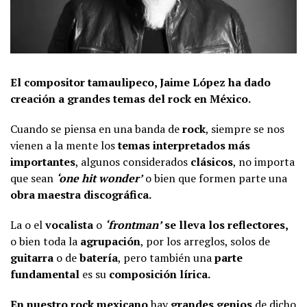
El compositor tamaulipeco, Jaime López ha dado
creación a grandes temas del rock en México.
Cuando se piensa en una banda de
rock
, siempre se nos
vienen a la mente los
temas interpretados más
importantes
, algunos considerados
clásicos
, no importa
que sean
‘one hit wonder’
o bien que formen parte una
obra maestra discográfica.
La o el
vocalista
o
‘frontman’
se lleva los reflectores,
o bien toda la
agrupación
, por los arreglos, solos de
guitarra
o de
batería
, pero también una
parte
fundamental
es su
composición lírica.
En nuestro rock mexicano
hay
grandes genios
de dicho