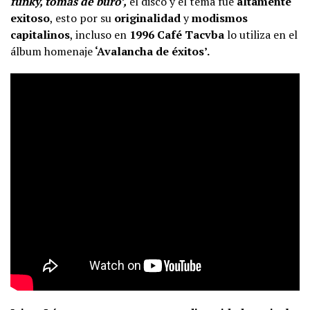
funky, tomas de buró’,
el disco y el tema fue
altamente
exitoso
, esto por su
originalidad
y
modismos
capitalinos
, incluso en
1996
Café Tacvba
lo utiliza en el
álbum homenaje
‘Avalancha de éxitos’.