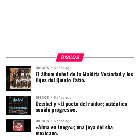
Comments
0
comments
DISCOS
DISCOS
5 años ago
El álbum debut de la Maldita Vecindad y los
Hijos del Quinto Patio.
Conforme avanzaba el tiempo, el
‘León ascendente’
ofrecía diversas amenidades, como claros ejemplos
DISCOS
5 años ago
Decibel y «El poeta del ruido»; auténtico
podríamos decir que había atracciones de juegos
sonido progresivo.
mecánicos, kermese, incluso un área especifica llamada
Pilo’s Bar (En honor al bar de música norteña, uno de los
DISCOS
5 años ago
«Alma en fuego»; una joya del ska
más populares de Monterrey), por si fuera poco, en el
mexicano.
2016 se agrega el Club Social, un área dedicada a la