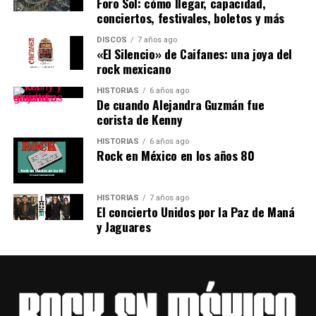
Foro Sol: cómo llegar, capacidad,
conciertos, festivales, boletos y más
Por si fuera poco, para el 2017 y 2018 la extensión
DISCOS
7 años ago
territorial abarcaría todavía más espacio, teniendo
«El Silencio» de Caifanes: una joya del
todavía más escenarios, uno ubicado en la estación ‘Y
rock mexicano
griega’, así como uno acústico y el 2019 se tendría otro
HISTORIAS
6 años ago
espacio electrónico un tanto más ‘
underground’,
De cuando Alejandra Guzmán fue
llamado Villa Maravilla.
corista de Kenny
HISTORIAS
6 años ago
Rock en México en los años 80
HISTORIAS
7 años ago
El concierto Unidos por la Paz de Maná
y Jaguares