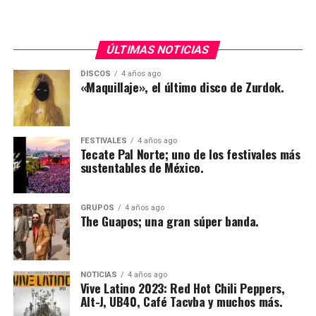
ofreciendo a sus asistentes artistas de carácter
internacional tal es el caso de Snopp Dogg y Foster The
People.
ÚLTIMAS NOTICIAS
DISCOS
4 años ago
Cómo una manera de homenajear este icónico bar, el
«Maquillaje», el último disco de Zurdok.
Tecate Pal Norte decidió incluir como parte de sus
amenidades una zona exclusiva de música norteña,
donde la cumbia, lo grupero y texano han estado
FESTIVALES
4 años ago
presente dentro del festival desde la edición del 2015.
Tecate Pal Norte; uno de los festivales más
sustentables de México.
GRUPOS
4 años ago
The Guapos; una gran súper banda.
NOTICIAS
4 años ago
Vive Latino 2023: Red Hot Chili Peppers,
Alt-J, UB40, Café Tacvba y muchos más.