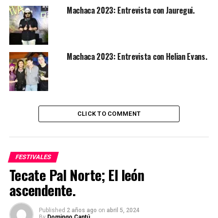
Machaca 2023: Entrevista con Jauregui.
Machaca 2023: Entrevista con Helian Evans.
CLICK TO COMMENT
FESTIVALES
Tecate Pal Norte; El león
ascendente.
Published
2 años ago
on
abril 5, 2024
By
Domingo Cantú