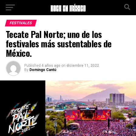
Ir a la versión móvil
FESTIVALES
Tecate Pal Norte; uno de los
festivales más sustentables de
México.
Published
4 años ago
on
diciembre 11, 2022
By
Domingo Cantú