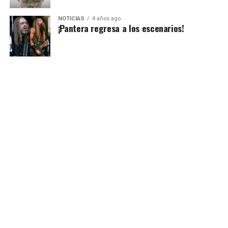
NOTICIAS
4 años ago
¡Pantera regresa a los escenarios!
Algo que volvió un sello característico de este festival,
fue sin duda el lanzamiento de un artista sorpresa, por
lo general siendo exponentes
‘one hit wonder’,
donde
interpretaban su éxito más reconocido o bien algunas
bandas legendarias que causaron gran furor en el
pasado, Vanilla Ice, Village People, Los Tucanes de
Tijuana, Inner Circle entre otros han hecho su aparición.
Para esta ocasión el elenco lo estelariza Cardenales de
Nuevo León, El Coyote y su Banda Tierra Santa, Cadetes
de Linares, La Sonora Dinamita, Costumbre y más
talento.
Adquiere tus accesos en
http://www.ticketmaster.com.mx