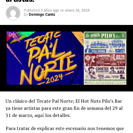
Published
3 años ago
on
enero 26, 2024
By
Domingo Cantú
Un clásico del Tecate Pal Norte; El Hot Nuts Pilo’s Bar
ya tiene artistas para este gran fin de semana del 29 al
31 de marzo, aquí los detalles.
El 2013 sería un tanto tambaleante para el Pa’l Norte,
esto debido a que las autoridades municipales de San
Para tratar de explicar este escenario nos tenemos que