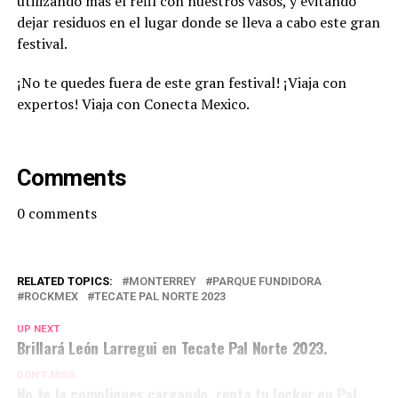
utilizando más el refil con nuestros vasos, y evitando
dejar residuos en el lugar donde se lleva a cabo este gran
festival.
¡No te quedes fuera de este gran festival! ¡Viaja con
expertos! Viaja con Conecta Mexico.
Comments
0
comments
RELATED TOPICS:
MONTERREY
PARQUE FUNDIDORA
ROCKMEX
TECATE PAL NORTE 2023
UP NEXT
Brillará León Larregui en Tecate Pal Norte 2023.
DON'T MISS
No te la compliques cargando, renta tu locker en Pal