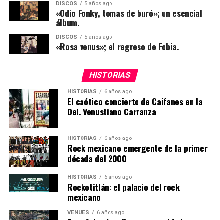
música electrónica.
DISCOS
5 años ago
«Odio Fonky, tomas de buró»; un esencial
álbum.
DISCOS
5 años ago
«Rosa venus»; el regreso de Fobia.
HISTORIAS
HISTORIAS
6 años ago
El caótico concierto de Caifanes en la
Del. Venustiano Carranza
HISTORIAS
6 años ago
Rock mexicano emergente de la primer
década del 2000
HISTORIAS
6 años ago
Rockotitlán: el palacio del rock
mexicano
VENUES
6 años ago