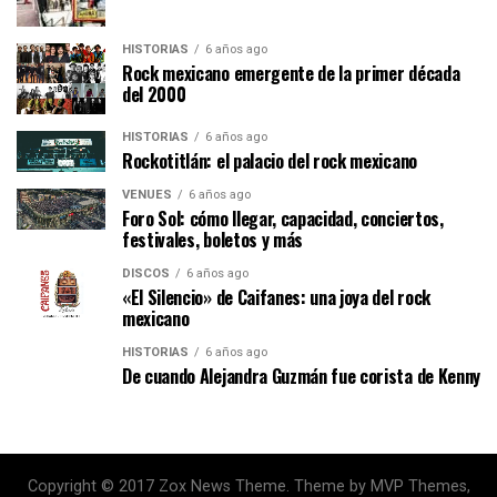
HISTORIAS
6 años ago
Rock mexicano emergente de la primer década
del 2000
HISTORIAS
6 años ago
Rockotitlán: el palacio del rock mexicano
VENUES
6 años ago
Foro Sol: cómo llegar, capacidad, conciertos,
festivales, boletos y más
DISCOS
6 años ago
«El Silencio» de Caifanes: una joya del rock
mexicano
HISTORIAS
6 años ago
De cuando Alejandra Guzmán fue corista de Kenny
Copyright © 2017 Zox News Theme. Theme by MVP Themes,