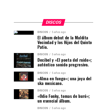
DISCOS
DISCOS
5 años ago
El álbum debut de la Maldita
Vecindad y los Hijos del Quinto
Patio.
DISCOS
5 años ago
Decibel y «El poeta del ruido»;
auténtico sonido progresivo.
DISCOS
5 años ago
«Alma en fuego»; una joya del
ska mexicano.
DISCOS
5 años ago
«Odio Fonky, tomas de buró»;
un esencial álbum.
DISCOS
5 años ago