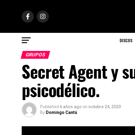
DISCOS
GRUPOS
Secret Agent y s
psicodélico.
Published
6 años ago
on
octubre 24, 2020
By
Domingo Cantú