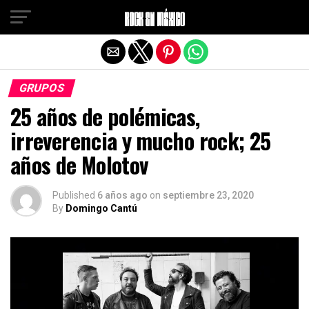
Salir de la versión móvil
GRUPOS
25 años de polémicas,
irreverencia y mucho rock; 25
años de Molotov
Published
6 años ago
on
septiembre 23, 2020
By
Domingo Cantú