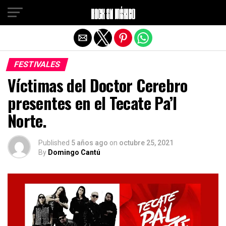
Salir de la versión móvil
FESTIVALES
Víctimas del Doctor Cerebro
presentes en el Tecate Pa’l
Norte.
Published
5 años ago
on
octubre 25, 2021
By
Domingo Cantú