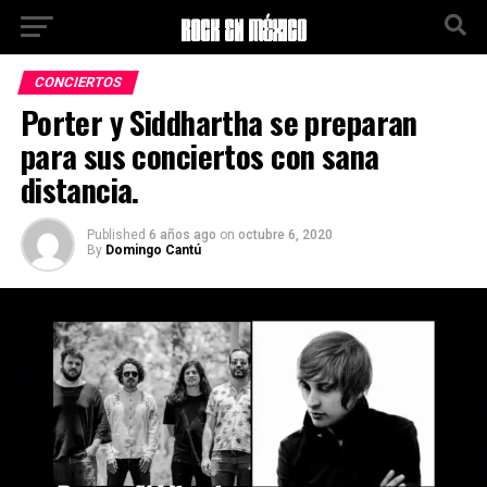
Ir a la versión móvil
CONCIERTOS
Porter y Siddhartha se preparan
para sus conciertos con sana
distancia.
Published
6 años ago
on
octubre 6, 2020
By
Domingo Cantú