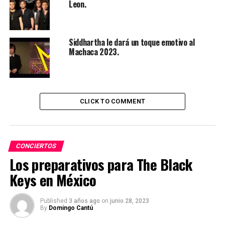
Leon.
Siddhartha le dará un toque emotivo al
Machaca 2023.
CLICK TO COMMENT
CONCIERTOS
Los preparativos para The Black
Keys en México
Published
3 años ago
on
junio 28, 2023
By
Domingo Cantú