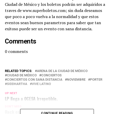
Ciudad de México y los boletos podrán ser adquiridos a
traves de www.superboletos.com; sin duda deseamos
que poco a poco vuelva a la normalidad y que estos
eventos sean buenos parametros para saber que tan
exitoso puede ser un evento con sana distancia.
Comments
0
comments
RELATED TOPICS:
ARENA DE LA CIUDAD DE MÉXICO
CIUDAD DE MÉXICO
CONCIERTOS
CONCIERTOS CON SANA DISTANCIA
NOVIEMBRE
PORTER
SIDDHARTHA
VIVE LATINO
UP NEXT
LP llega a OCESA Irrepetible.
DON'T MISS
Rock en tu idioma regresa más eléctrico.
CONTINUE READING