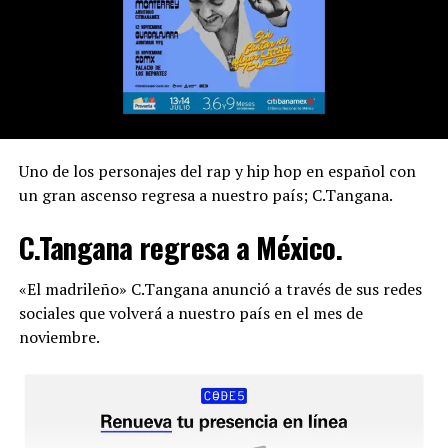
¿Cuándo
y
Dónde?
The Black Keys tendrá, hasta ahorita, dos
presentaciones, una en CDMX durante el Corona Capital
2023 y su presentación sera el sábado 18 de noviembre y
tendrán una segunda fecha en Monterrey en el
Uno de los personajes del rap y hip hop en español con
Showcenter para ser exactos el día 20 de noviembre.
un gran ascenso regresa a nuestro país; C.Tangana.
Te puede interesar:
Corona Capital 2023: Arcade Fire,
C.Tangana regresa a México.
Pulp, Blur, The Cure y muchos más.
«El madrileño» C.Tangana anunció a través de sus redes
sociales que volverá a nuestro país en el mes de
noviembre.