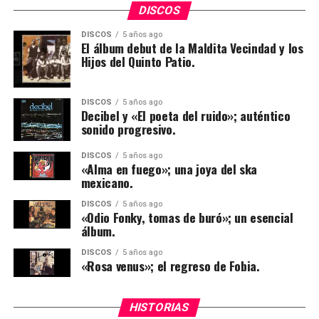
DISCOS
DISCOS
5 años ago
El álbum debut de la Maldita Vecindad y los
Hijos del Quinto Patio.
DISCOS
5 años ago
Decibel y «El poeta del ruido»; auténtico
sonido progresivo.
DISCOS
5 años ago
«Alma en fuego»; una joya del ska
mexicano.
Los boletos para estas presentaciones comenzarán a
DISCOS
5 años ago
venderse este 13 y 14 de julio primeramente para
«Odio Fonky, tomas de buró»; un esencial
tarjetahabientes citibanamex a través de
álbum.
www.ticketmaster.com.mx
DISCOS
5 años ago
«Rosa venus»; el regreso de Fobia.
HISTORIAS