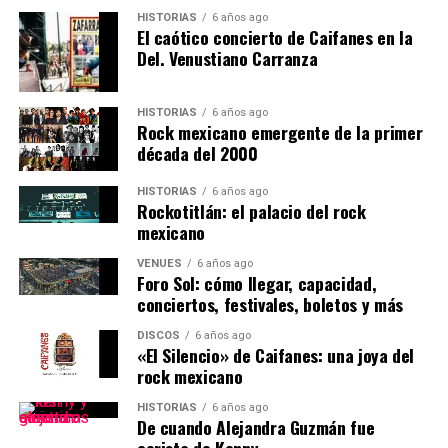
HISTORIAS
6 años ago
El caótico concierto de Caifanes en la
Del. Venustiano Carranza
HISTORIAS
6 años ago
Rock mexicano emergente de la primer
década del 2000
HISTORIAS
6 años ago
Rockotitlán: el palacio del rock
mexicano
VENUES
6 años ago
Foro Sol: cómo llegar, capacidad,
conciertos, festivales, boletos y más
DISCOS
6 años ago
«El Silencio» de Caifanes: una joya del
rock mexicano
HISTORIAS
6 años ago
De cuando Alejandra Guzmán fue
corista de Kenny