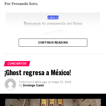
Por Fernando Soto.
CONTINUE READING
CONCIERTOS
¡Ghost regresa a México!
Published
3 años ago
on
mayo 31, 2023
By
Domingo Cantú
El día de ayer se presentaron en Londres con un lleno
total y con la energía a tope, esto solo hizo que nos
comiéramos las uñas esperando sus presentaciones en