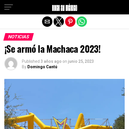
Salir de la versión móvil
NOTICIAS
¡Se armó la Machaca 2023!
Published
3 años ago
on
junio 25, 2023
By
Domingo Cantú