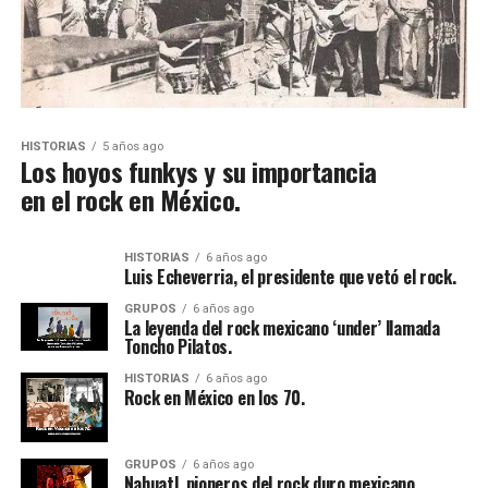
HISTORIAS
5 años ago
Los hoyos funkys y su importancia
en el rock en México.
HISTORIAS
6 años ago
Luis Echeverria, el presidente que vetó el rock.
GRUPOS
6 años ago
La leyenda del rock mexicano ‘under’ llamada
Toncho Pilatos.
HISTORIAS
6 años ago
Rock en México en los 70.
GRUPOS
6 años ago
Nahuatl, pioneros del rock duro mexicano.