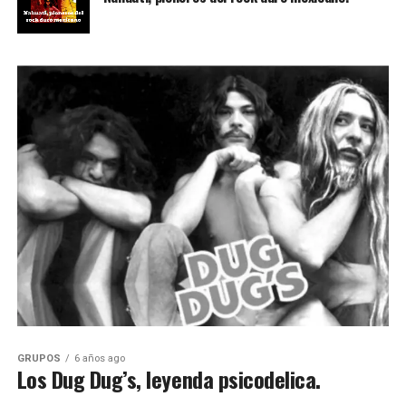
GRUPOS
6 años ago
Los Dug Dug’s, leyenda psicodelica.