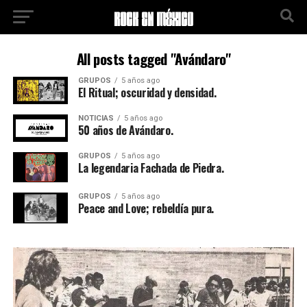
All posts tagged "Avándaro"
GRUPOS
5 años ago
El Ritual; oscuridad y densidad.
NOTICIAS
5 años ago
50 años de Avándaro.
GRUPOS
5 años ago
La legendaria Fachada de Piedra.
GRUPOS
5 años ago
Peace and Love; rebeldía pura.