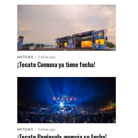
NOTICIAS
2 años ago
¡Tecate Comuna ya tiene fecha!
NOTICIAS
2 años ago
¡Tecate Península anuncia su fecha!