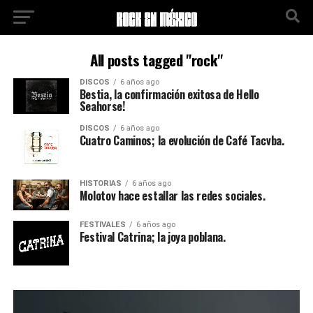
All posts tagged "rock"
DISCOS
6 años ago
Bestia, la confirmación exitosa de Hello
Seahorse!
DISCOS
6 años ago
Cuatro Caminos; la evolución de Café Tacvba.
HISTORIAS
6 años ago
Molotov hace estallar las redes sociales.
FESTIVALES
6 años ago
Festival Catrina; la joya poblana.