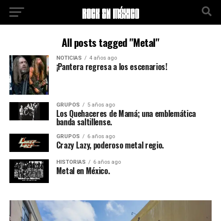
All posts tagged "Metal"
NOTICIAS
4 años ago
¡Pantera regresa a los escenarios!
GRUPOS
5 años ago
Los Quehaceres de Mamá; una emblemática
banda saltillense.
GRUPOS
6 años ago
Crazy Lazy, poderoso metal regio.
HISTORIAS
6 años ago
Metal en México.