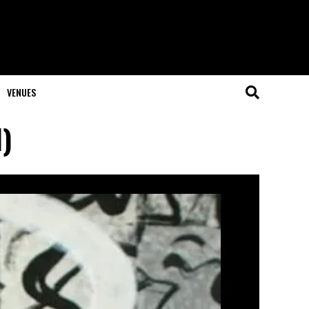
VENUES
1)