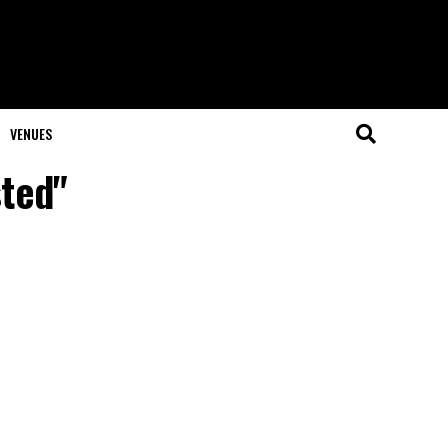
VENUES
sted"