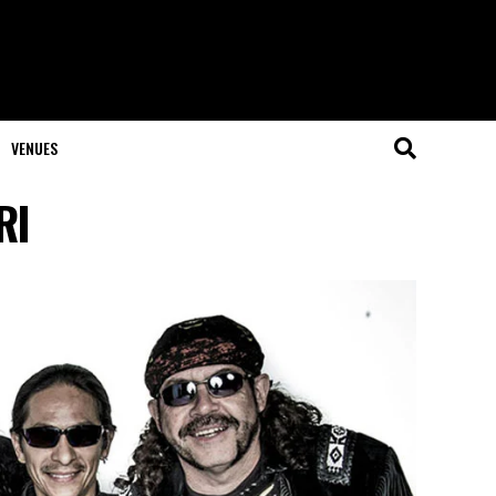
VENUES
RI