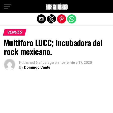
Salir de la versión móvil
VENUES
Multiforo LUCC; incubadora del
rock mexicano.
Published
6 años ago
on
noviembre 17, 2020
By
Domingo Cantú