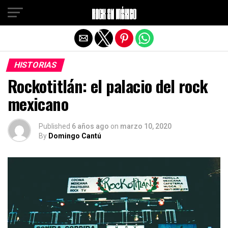
Salir de la versión móvil
HISTORIAS
Rockotitlán: el palacio del rock
mexicano
Published
6 años ago
on
marzo 10, 2020
By
Domingo Cantú