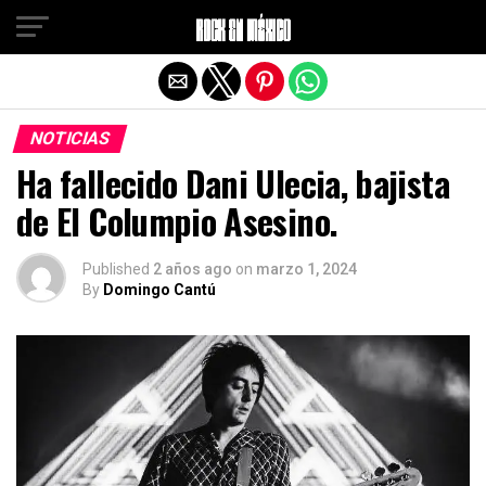
Salir de la versión móvil
NOTICIAS
Ha fallecido Dani Ulecia, bajista
de El Columpio Asesino.
Published
2 años ago
on
marzo 1, 2024
By
Domingo Cantú