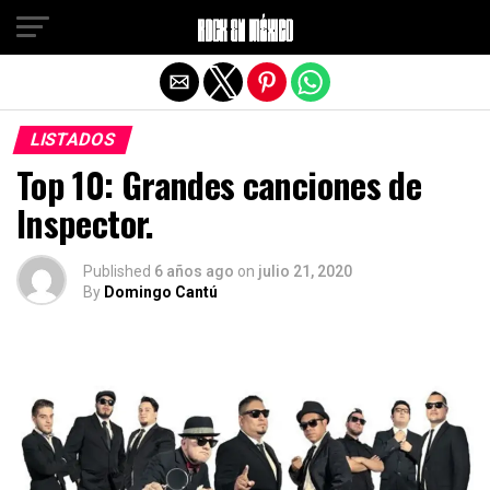
Salir de la versión móvil
LISTADOS
Top 10: Grandes canciones de
Inspector.
Published
6 años ago
on
julio 21, 2020
By
Domingo Cantú