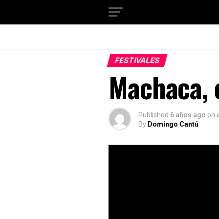
FESTIVALES
Machaca, e
Published
6 años ago
on
By
Domingo Cantú