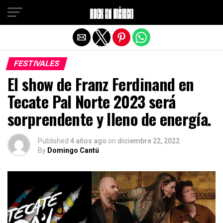
Salir de la versión móvil
FESTIVALES
El show de Franz Ferdinand en
Tecate Pal Norte 2023 será
sorprendente y lleno de energía.
Published
4 años ago
on
diciembre 22, 2022
By
Domingo Cantú