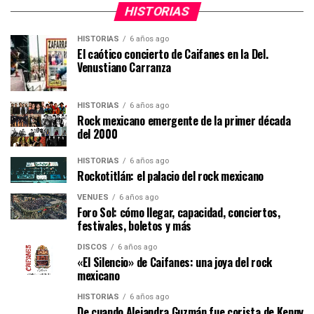
HISTORIAS
HISTORIAS
6 años ago
El caótico concierto de Caifanes en la Del.
Venustiano Carranza
HISTORIAS
6 años ago
Rock mexicano emergente de la primer década
del 2000
HISTORIAS
6 años ago
Rockotitlán: el palacio del rock mexicano
VENUES
6 años ago
Foro Sol: cómo llegar, capacidad, conciertos,
festivales, boletos y más
DISCOS
6 años ago
«El Silencio» de Caifanes: una joya del rock
mexicano
HISTORIAS
6 años ago
De cuando Alejandra Guzmán fue corista de Kenny