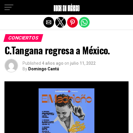
Salir de la versión móvil
CONCIERTOS
C.Tangana regresa a México.
Published
4 años ago
on
julio 11, 2022
By
Domingo Cantú